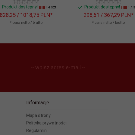
Produkt dostępny!
Produkt dostępny!
14 szt.
17 s
828,
25
/ 1018,75
PLN*
298,
61
/ 367,29
PLN*
* cena netto / brutto
* cena netto / brutto
-- wpisz adres e-mail --
Informacje
Mapa strony
Polityka prywatności
Regulamin