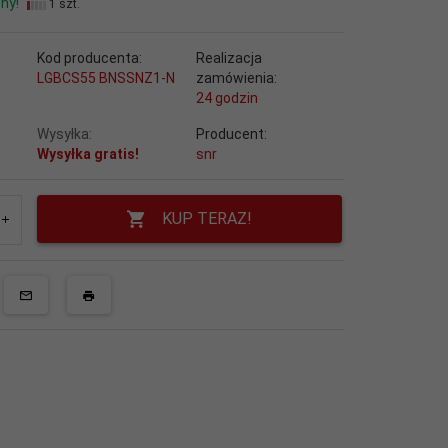
ny!
1 szt.
Kod producenta:
Realizacja
LGBCS55 BNSSNZ1-N
zamówienia:
24 godzin
Wysyłka:
Producent:
Wysyłka gratis!
snr
KUP TERAZ!