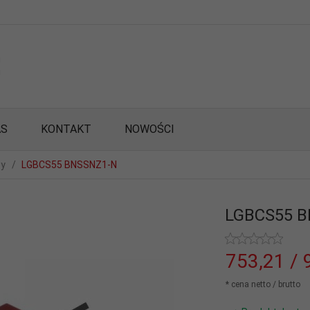
AS
KONTAKT
NOWOŚCI
wy
LGBCS55 BNSSNZ1-N
LGBCS55 
753,
21
/ 
* cena netto / brutto