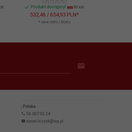
Produkt dostępny!
Produkt d
zt.
53 szt.
532,
46
/ 654,93
PLN*
533,
81
/ 
* cena netto / brutto
* cena n
,
Polska
56 307 02 24
swiat.lozysk@wp.pl