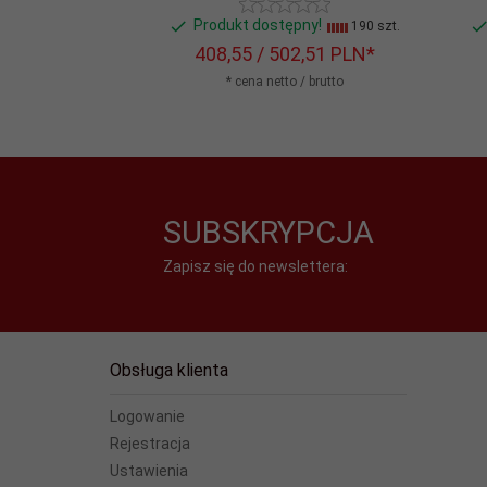
Produkt dostępny!
190 szt.
408,
55
/ 502,51
PLN*
* cena netto / brutto
SUBSKRYPCJA
Zapisz się do newslettera:
Obsługa klienta
Logowanie
Rejestracja
Ustawienia