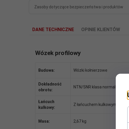
Zasoby dotyczące bezpieczeństwa i produktów
DANE TECHNICZNE
OPINIE KLIENTÓW
Wózek profilowy
Budowa:
Wózki kołnierzowe
Dokładność
NTN/SNR klasa normalna
obrotu:
Łańcuch
Z łańcuchem kulkowym
kulkowy:
Masa:
2,67 kg