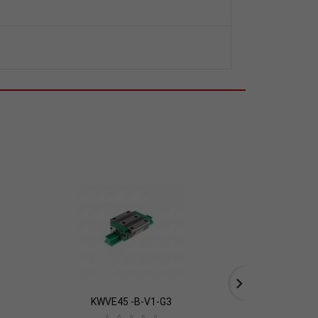
KWVE45 -B-V1-G3
KWSE3