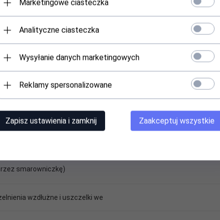
Marketingowe ciasteczka
Analityczne ciasteczka
Wysyłanie danych marketingowych
Reklamy spersonalizowane
Zapisz ustawienia i zamknij
Zaakceptuj wszystkie
rzez smarowniczkę)
elnienia wzdłużne i uszczelki we