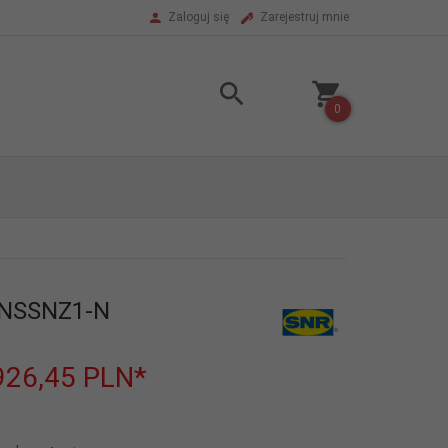
Zaloguj się
Zarejestruj mnie
0
BNSSNZ1-N
926,45
PLN*