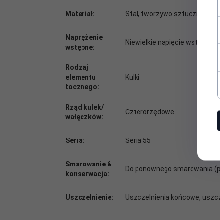
Materiał:
Stal, tworzywo sztuczne
Naprężenie
Niewielkie napięcie wstępne
wstępne:
Rodzaj
elementu
Kulki
tocznego:
Rząd kulek/
Czterorzędowe
wałęczków:
Seria:
Seria 55
Smarowanie &
Do ponownego smarowania (p
konserwacja:
Uszczelnienie:
Uszczelnienia końcowe, uszcz