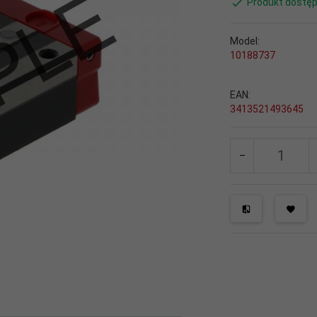
Produkt dostęp
Model:
10188737
EAN:
3413521493645