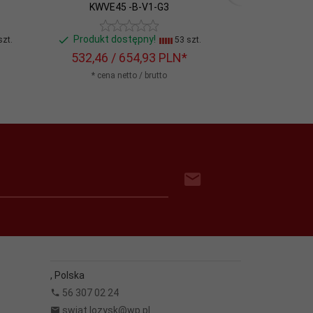
KWVE45 -B-V1-G3
KWSE3
Produkt dostępny!
Produkt d
zt.
53 szt.
532,
46
/ 654,93
PLN*
533,
81
/ 
* cena netto / brutto
* cena n
,
Polska
56 307 02 24
swiat.lozysk@wp.pl