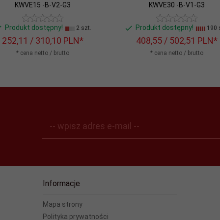
KWVE15 -B-V2-G3
KWVE30 -B-V1-G3
Produkt dostępny!
Produkt dostępny!
2 szt.
190 s
252,
11
/ 310,10
PLN*
408,
55
/ 502,51
PLN*
* cena netto / brutto
* cena netto / brutto
-- wpisz adres e-mail --
Informacje
Mapa strony
Polityka prywatności