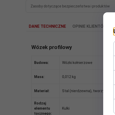
Zasoby dotyczące bezpieczeństwa i produktów
DANE TECHNICZNE
OPINIE KLIENTÓW
Wózek profilowy
Budowa:
Wózki kołnierzowe
Masa:
0,012 kg
Materiał:
Stal (nierdzewna), tworzywo s
Rodzaj
elementu
Kulki
tocznego: