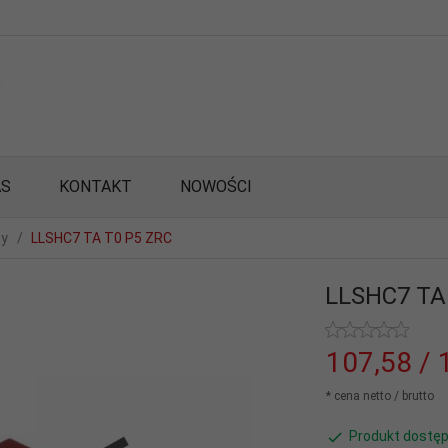
AS
KONTAKT
NOWOŚCI
wy
LLSHC7 TA T0 P5 ZRC
LLSHC7 TA
107,
58
/ 
* cena netto / brutto
Produkt dostęp