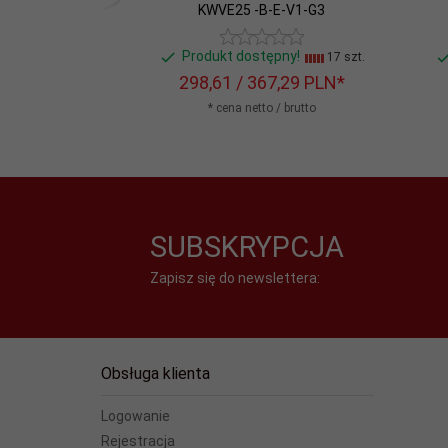
KWVE25 -B-E-V1-G3
Produkt dostępny!
17 szt.
298,
61
/ 367,29
PLN*
* cena netto / brutto
SUBSKRYPCJA
Zapisz się do newslettera:
Obsługa klienta
Logowanie
Rejestracja