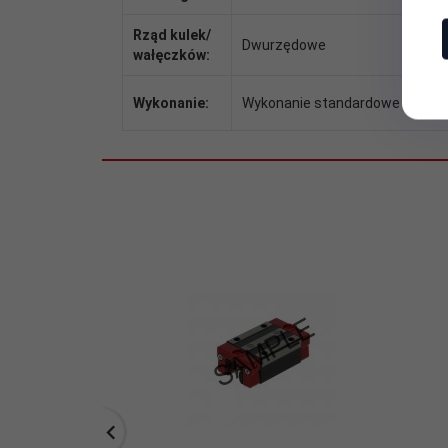
Rząd kulek/
Dwurzędowe
wałęczków:
Wykonanie:
Wykonanie standardowe