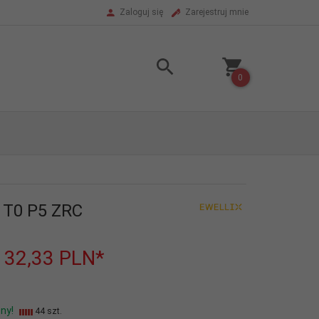
Zaloguj się
Zarejestruj mnie
0
 T0 P5 ZRC
132,33
PLN*
ny!
44 szt.