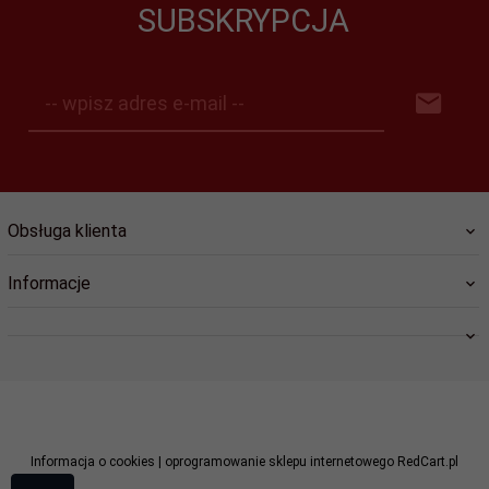
SUBSKRYPCJA
-- wpisz adres e-mail --
Obsługa klienta
Informacje
swiat.lozysk@wp.pl
Informacja o cookies
|
oprogramowanie sklepu internetowego
RedCart.pl