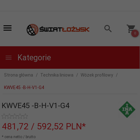
0
Kategorie
Strona główna
Technika liniowa
Wózek profilowy
KWVE45 -B-H-V1-G4
KWVE45 -B-H-V1-G4
481,
72
/ 592,52
PLN*
* cena netto / brutto