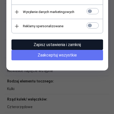
Łańcuch kulkowy:
Wysyłanie danych marketingowych
Brak łańcucha kulkowego
Reklamy spersonalizowane
Masa:
3,45 kg
Zapisz ustawienia i zamknij
Materiał:
Stal, tworzywo sztuczne
Zaakceptuj wszystkie
Naprężenie wstępne:
Niewielkie napięcie wstępne
Rodzaj elementu tocznego:
Kulki
Rząd kulek/ wałęczków:
Czterorzędowe