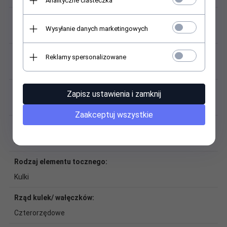
Analityczne ciasteczka
Łańcuch kulkowy:
Wysyłanie danych marketingowych
Brak łańcucha kulkowego
Masa:
Reklamy spersonalizowane
1,24 kg
Materiał:
Zapisz ustawienia i zamknij
Stal, tworzywo sztuczne
Zaakceptuj wszystkie
Naprężenie wstępne:
Niewielkie napięcie wstępne
Rodzaj elementu tocznego:
Kulki
Rząd kulek/ wałęczków:
Czterorzędowe