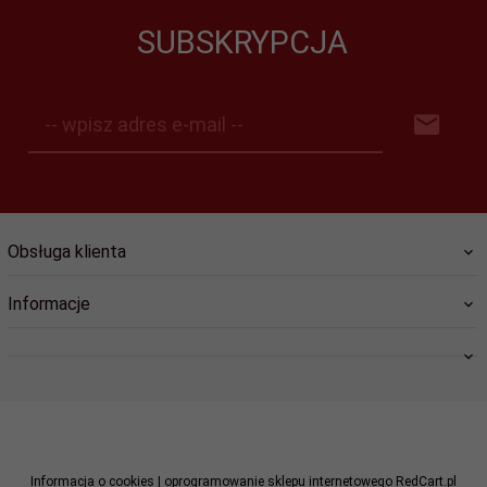
SUBSKRYPCJA
-- wpisz adres e-mail --
Obsługa klienta
Informacje
swiat.lozysk@wp.pl
Informacja o cookies
|
oprogramowanie sklepu internetowego
RedCart.pl