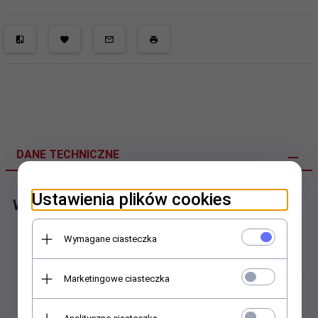
DANE TECHNICZNE
Ustawienia plików cookies
Wózek profilowy
Wymagane ciasteczka
Budowa:
Wózki blokowe
Marketingowe ciasteczka
Dokładność obrotu:
EwellixP3