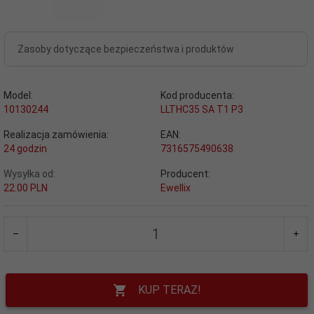
Zasoby dotyczące bezpieczeństwa i produktów
Model:
Kod producenta:
10130244
LLTHC35 SA T1 P3
Realizacja zamówienia:
EAN:
24 godzin
7316575490638
Wysyłka od:
Producent:
22.00 PLN
Ewellix
KUP TERAZ!