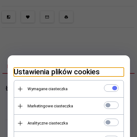
DANE TECHNICZNE
Ustawienia plików cookies
Łożysko samonastawne
Wymagane ciasteczka
Dokładność obrotu:
Marketingowe ciasteczka
Klasa tolerancji P0/PN lub ABEC 1
Analityczne ciasteczka
Masa:
0,119 kg