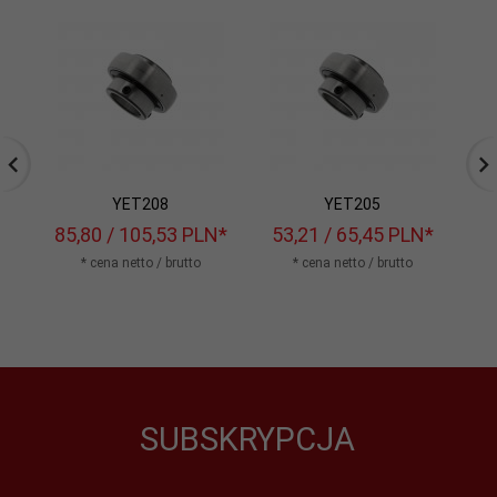
YET208
YET205
85,
80
/ 105,53
PLN*
53,
21
/ 65,45
PLN*
84
* cena netto / brutto
* cena netto / brutto
SUBSKRYPCJA