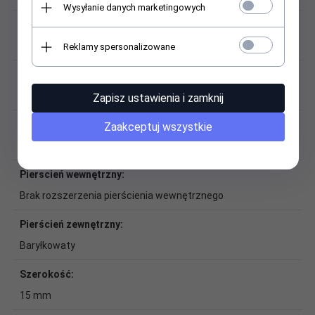
Wysyłanie danych marketingowych
Materiał:
Standardowa stal łożyskowa
Reklamy spersonalizowane
Montaż:
Brak możliwości dodatkowego mocowania
Zapisz ustawienia i zamknij
Otwór:
Zaakceptuj wszystkie
Otwór cylindryczny
Pierscień wewnętrzny:
Brak rozszerzenia pierścienia wewnętrznego
Pierścień zewnętrzny:
Baryłkowaty
Szerokość:
15 mm