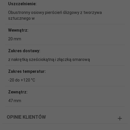
Uszczelnienie:
Obustronny osiowy pierścień ślizgowy z tworzywa
sztucznego w
Wewnątrz:
20 mm
Zakres dostawy:
z nakrętką sześciokątną i złączką smarową
Zakres temperatur:
-20 do +120 °C
Zewnątrz:
47 mm
OPINIE KLIENTÓW