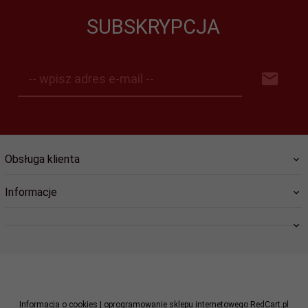
SUBSKRYPCJA
-- wpisz adres e-mail --
Obsługa klienta
Informacje
swiat.lozysk@wp.pl
Informacja o cookies
|
oprogramowanie sklepu internetowego
RedCart.pl