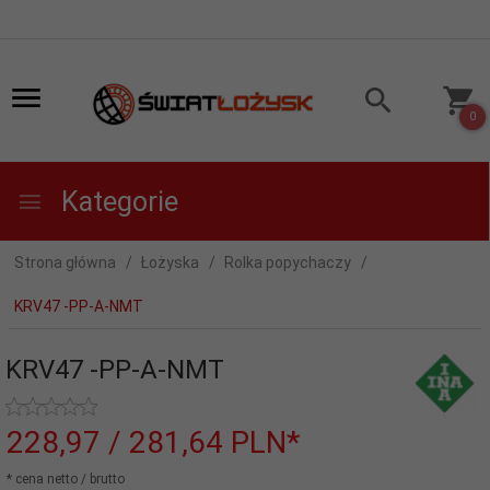
0
Kategorie
Strona główna
Łożyska
Rolka popychaczy
KRV47 -PP-A-NMT
KRV47 -PP-A-NMT
228,
97
/ 281,64
PLN*
* cena netto / brutto