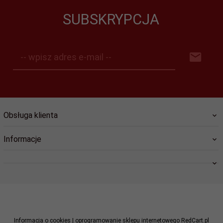
SUBSKRYPCJA
-- wpisz adres e-mail --
Obsługa klienta
Informacje
swiat.lozysk@wp.pl
Informacja o cookies
|
oprogramowanie sklepu internetowego
RedCart.pl