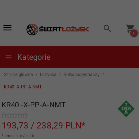
0
Kategorie
Strona główna
Łożyska
Rolka popychaczy
KR40 -X-PP-A-NMT
KR40 -X-PP-A-NMT
193,
73
/ 238,29
PLN*
* cena netto / brutto