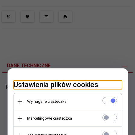
DANE TECHNICZNE
Ustawienia plików cookies
Rolka popychaczy
Wymagane ciasteczka
Koszyk:
Koszyk stalowy
Marketingowe ciasteczka
Masa:
0,295 kg