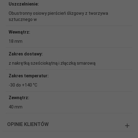
Uszczelnienie:
Obustronny osiowy pierścień ślizgowy z tworzywa
sztucznego w
Wewnątrz:
18 mm
Zakres dostawy:
z nakrętką sześciokątną i złączką smarową
Zakres temperatur:
-30 do +140 °C
Zewnątrz:
40 mm
OPINIE KLIENTÓW