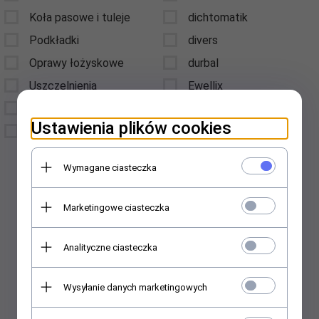
Koła pasowe i tuleje
dichtomatik
Podkładki
divers
Oprawy łożyskowe
durbal
Uszczelnienia
Ewellix
Pasy klinowe
fag
Ustawienia plików cookies
Inne
fluro
fyh
Wymagane ciasteczka
hiwin
igus
Marketingowe ciasteczka
iko
INA
Analityczne ciasteczka
jtekt-koyo
Wysyłanie danych marketingowych
Koyo
nachi