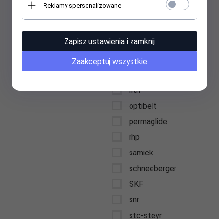
Reklamy spersonalizowane
nadella
nilos
Zapisz ustawienia i zamknij
nilos-ring
nke
Zaakceptuj wszystkie
NSK
ntn
optibelt
permaglide
rhp
samick
schneeberger
SKF
snr
stc-steyr