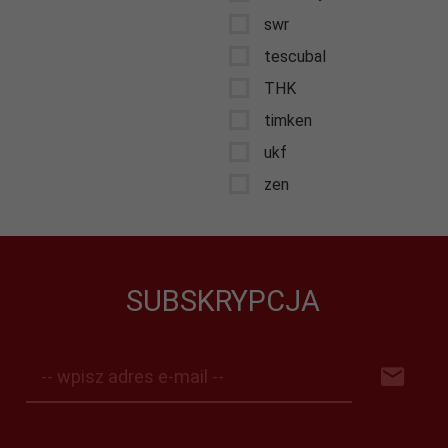
swr
tescubal
THK
timken
ukf
zen
SUBSKRYPCJA
-- wpisz adres e-mail --