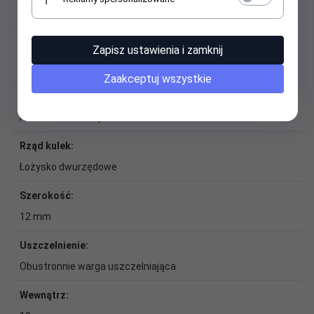
Standardowa stal łożyskowa
Mimośrodkowy pierścień mocujący:
Zapisz ustawienia i zamknij
Brak mimośrodkowego pierścienia mocującego
Zaakceptuj wszystkie
Pierścień zewnętrzny:
Powierzchnia baryłkowata
Rząd kulek:
Łożysko dwurzędowe
Szerokość:
12 mm
Uszczelnienie:
Obustronnie warga uszczelniająca
Wewnątrz: