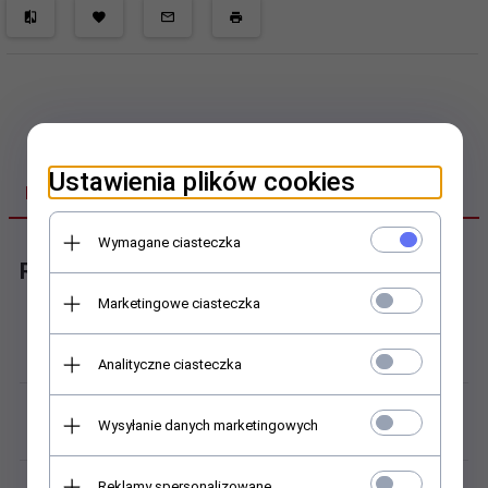
Ustawienia plików cookies
DANE TECHNICZNE
Wymagane ciasteczka
Rolka bieżna
Marketingowe ciasteczka
Koszyk:
Koszyk polimerowy
Analityczne ciasteczka
Masa:
Wysyłanie danych marketingowych
0,03 kg
Materiał:
Reklamy spersonalizowane