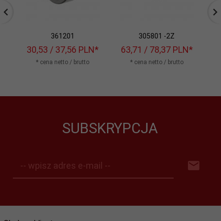
361201
305801 -2Z
30,
53
/ 37,56
PLN*
63,
71
/ 78,37
PLN*
6
* cena netto / brutto
* cena netto / brutto
SUBSKRYPCJA
-- wpisz adres e-mail --