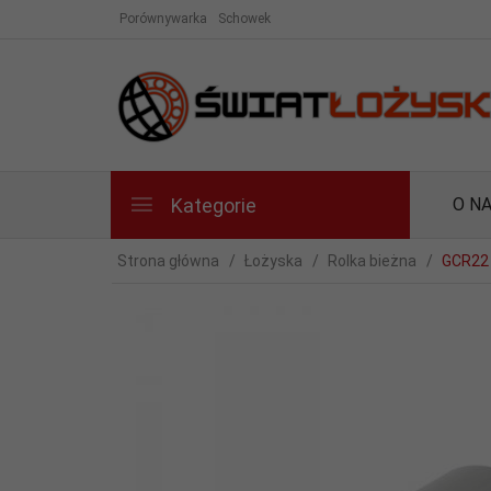
Porównywarka
Schowek
Kategorie
O N
Strona główna
Łożyska
Rolka bieżna
GCR22