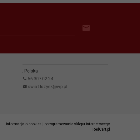
,
Polska
56 307 02 24
swiat.lozysk@wp.pl
Informacja o cookies
|
oprogramowanie sklepu internetowego
RedCart.pl