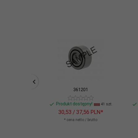
361201
Produkt dostępny!
41 szt.
30,
53
/ 37,56
PLN*
* cena netto / brutto