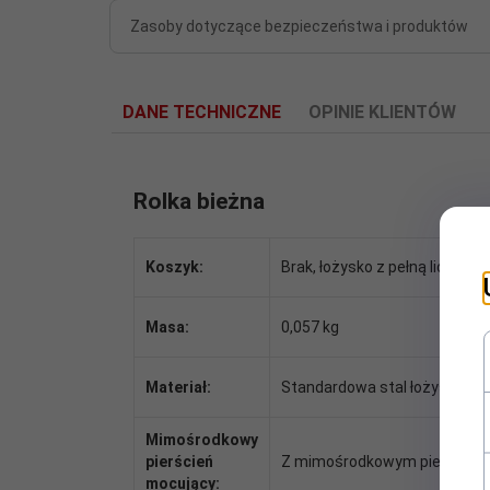
Zasoby dotyczące bezpieczeństwa i produktów
DANE TECHNICZNE
OPINIE KLIENTÓW
Rolka bieżna
Koszyk:
Brak, łożysko z pełną liczbą ig
Masa:
0,057 kg
Materiał:
Standardowa stal łożyskowa
Mimośrodkowy
pierścień
Z mimośrodkowym pierścien
mocujący: