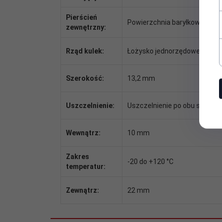
Pierścień
Powierzchnia baryłkowata
zewnętrzny:
Rząd kulek:
Łożysko jednorzędowe
Szerokość:
13,2 mm
Uszczelnienie:
Uszczelnienie po obu strona
Wewnątrz:
10 mm
Zakres
-20 do +120 °C
temperatur:
Zewnątrz:
22 mm