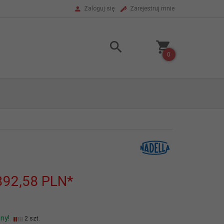
Zaloguj się
Zarejestruj mnie
0
392,58
PLN*
ny!
2 szt.