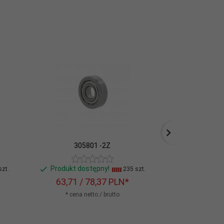
305801 -2Z
LFR5
Produkt dostępny!
Produkt do
zt.
235 szt.
63,
71
/ 78,37
PLN*
75,
17
/ 
* cena netto / brutto
* cena n