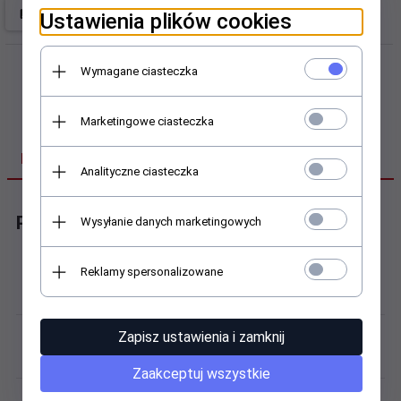
Ustawienia plików cookies
Wymagane ciasteczka
Marketingowe ciasteczka
DANE TECHNICZNE
Analityczne ciasteczka
Pierścień Nilos
Wysyłanie danych marketingowych
Budowa:
Reklamy spersonalizowane
Uszczelnienie wewnętrzne, do ciężkich zabrudzeń
Masa:
Zapisz ustawienia i zamknij
0,13 kg
Zaakceptuj wszystkie
Materiał: