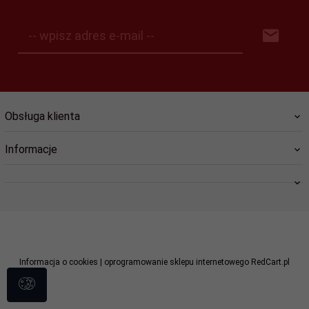
-- wpisz adres e-mail --
Obsługa klienta
Informacje
swiat.lozysk@wp.pl
Informacja o cookies
|
oprogramowanie sklepu internetowego
RedCart.pl