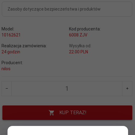
Zasoby dotyczące bezpieczeństwa i produktów
Model:
Kod producenta:
10162621
6008 ZJV
Realizacja zamówienia:
Wysyłka od:
24 godzin
22.00 PLN
Producent:
nilos
KUP TERAZ!