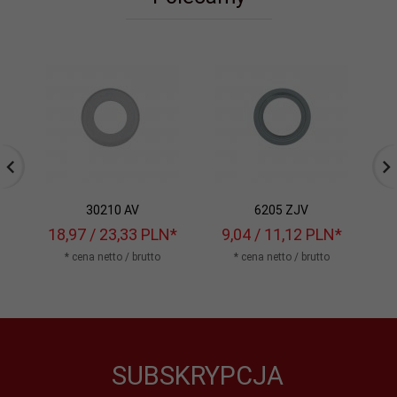
30210 AV
6205 ZJV
18,
97
/ 23,33
PLN*
9,
04
/ 11,12
PLN*
1
* cena netto / brutto
* cena netto / brutto
SUBSKRYPCJA