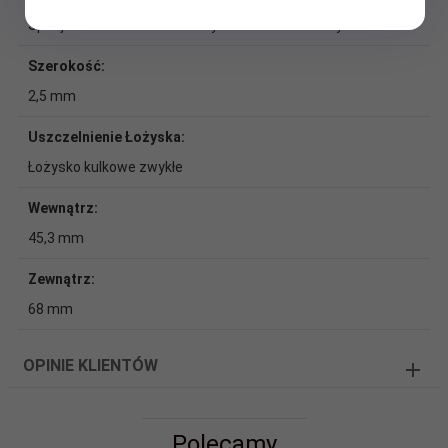
Specjalna taśma stalowa ocynkowana elektrolitycznie
Szerokość:
2,5 mm
Uszczelnienie Łożyska:
Łożysko kulkowe zwykłe
Wewnątrz:
45,3 mm
Zewnątrz:
68 mm
OPINIE KLIENTÓW
Polecamy