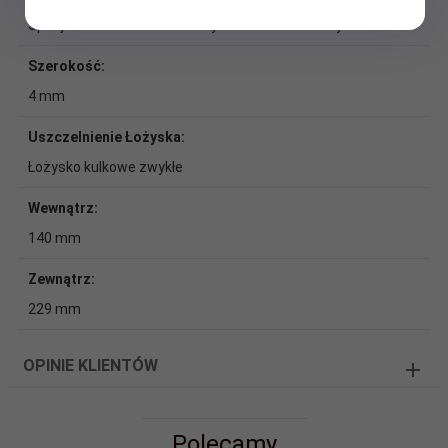
Specjalna taśma stalowa ocynkowana elektrolitycznie
Szerokość:
4 mm
Uszczelnienie Łożyska:
Łożysko kulkowe zwykłe
Wewnątrz:
140 mm
Zewnątrz:
229 mm
OPINIE KLIENTÓW
Polecamy