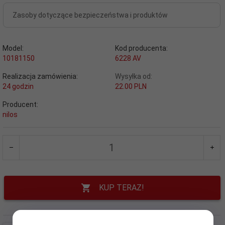
Zasoby dotyczące bezpieczeństwa i produktów
Model:
Kod producenta:
10181150
6228 AV
Realizacja zamówienia:
Wysyłka od:
24 godzin
22.00 PLN
Producent:
nilos
KUP TERAZ!