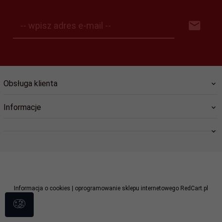
-- wpisz adres e-mail --
Obsługa klienta
Informacje
swiat.lozysk@wp.pl
Informacja o cookies
|
oprogramowanie sklepu internetowego
RedCart.pl