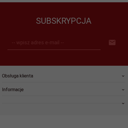
SUBSKRYPCJA
-- wpisz adres e-mail --
Obsługa klienta
Informacje
swiat.lozysk@wp.pl