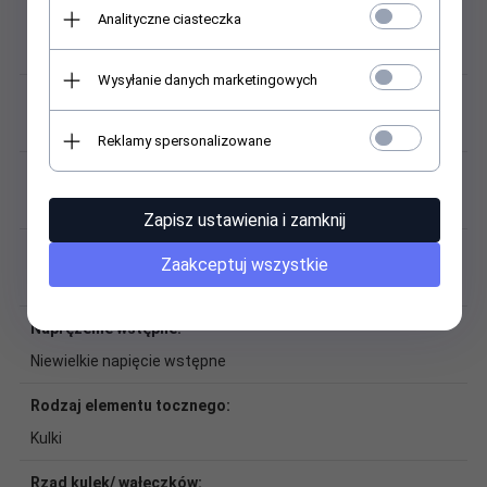
Analityczne ciasteczka
Dokładność obrotu:
Bosch Rexroth H (klasa bardzo dokładna)
Wysyłanie danych marketingowych
Łańcuch kulkowy:
Brak łańcucha kulkowego
Reklamy spersonalizowane
Masa:
0,537 kg
Zapisz ustawienia i zamknij
Materiał:
Zaakceptuj wszystkie
Stal węglowa
Naprężenie wstępne:
Niewielkie napięcie wstępne
Rodzaj elementu tocznego:
Kulki
Rząd kulek/ wałęczków: