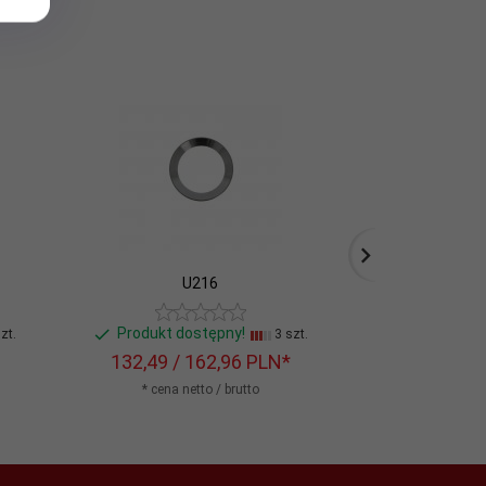
U216
Produkt dostępny!
Produkt do
zt.
3 szt.
132,
49
/ 162,96
PLN*
176,
47
/ 
* cena netto / brutto
* cena n