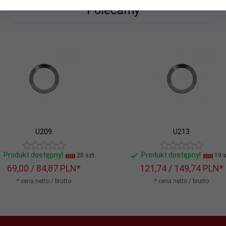
Polecamy
U209
U213
Produkt dostępny!
Produkt dostępny!
20 szt.
19 s
69,
00
/ 84,87
PLN*
121,
74
/ 149,74
PLN*
* cena netto / brutto
* cena netto / brutto