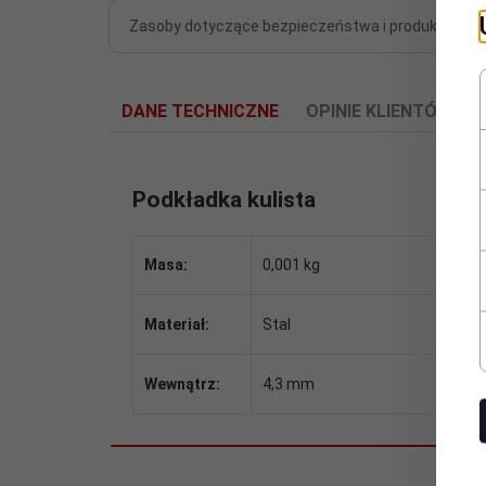
Zasoby dotyczące bezpieczeństwa i produktów
DANE TECHNICZNE
OPINIE KLIENTÓW
Podkładka kulista
Masa:
0,001 kg
Materiał:
Stal
Wewnątrz:
4,3 mm