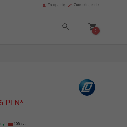
Zaloguj się
Zarejestruj mnie
0
36
PLN*
ny!
108 szt.