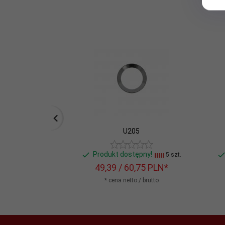
U205
Produkt dostępny!
5 szt.
49,
39
/ 60,75
PLN*
* cena netto / brutto