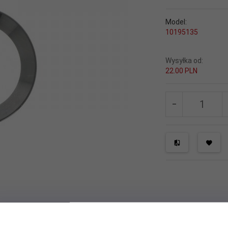
Model:
10195135
Wysyłka od:
22.00 PLN