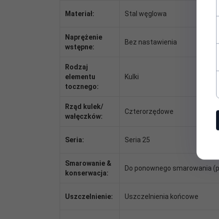
Materiał:
Stal węglowa
Naprężenie
Bez nastawienia
wstępne:
Rodzaj
elementu
Kulki
tocznego:
Rząd kulek/
Czterorzędowe
wałęczków:
Seria:
Seria 25
Smarowanie &
Do ponownego smarowania (p
konserwacja:
Uszczelnienie:
Uszczelnienia końcowe