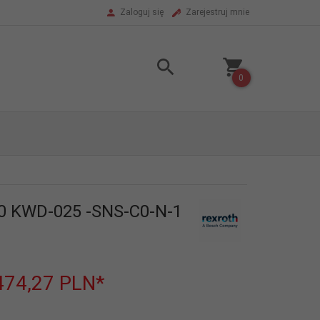
Zaloguj się
Zarejestruj mnie
0
0 KWD-025 -SNS-C0-N-1
474,27
PLN*