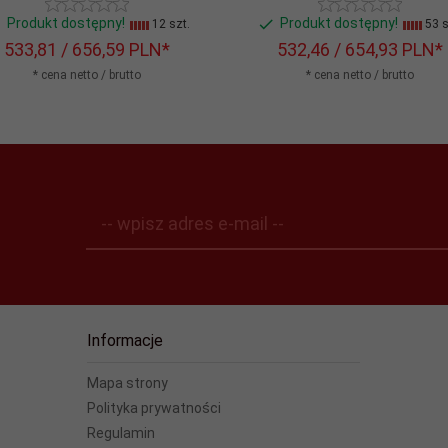
Produkt dostępny!
Produkt dostępny!
12 szt.
53 s
533,
81
/ 656,59
PLN*
532,
46
/ 654,93
PLN*
* cena netto / brutto
* cena netto / brutto
-- wpisz adres e-mail --
Informacje
Mapa strony
Polityka prywatności
Regulamin