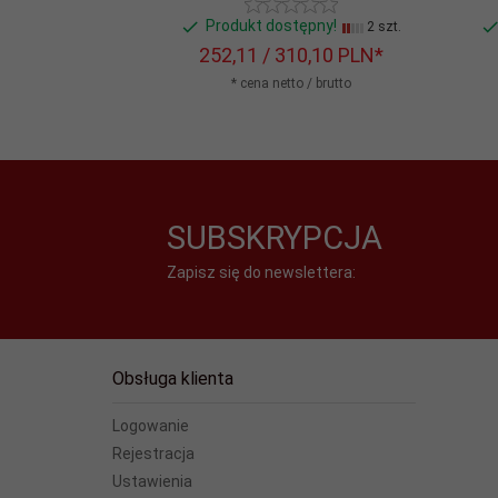
Produkt dostępny!
2 szt.
252,
11
/ 310,10
PLN*
* cena netto / brutto
SUBSKRYPCJA
Zapisz się do newslettera:
Obsługa klienta
Logowanie
Rejestracja
Ustawienia