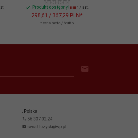
Produkt dostępny!
Produkt do
zt.
17 szt.
298,
61
/ 367,29
PLN*
408,
55
/ 
* cena netto / brutto
* cena n
,
Polska
56 307 02 24
swiat.lozysk@wp.pl