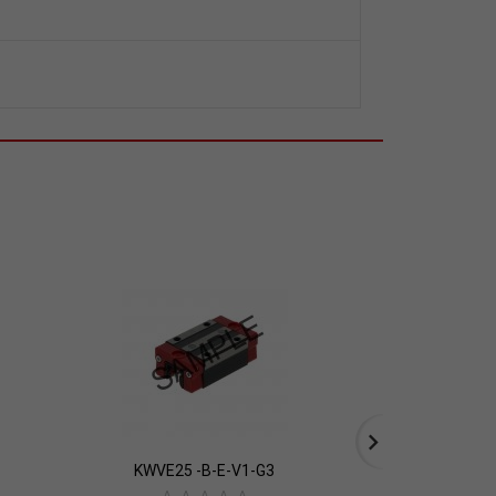
KWVE25 -B-E-V1-G3
KWVE30