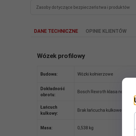
Zasoby dotyczące bezpieczeństwa i produktów
DANE TECHNICZNE
OPINIE KLIENTÓW
Wózek profilowy
Budowa:
Wózki kołnierzowe
Dokładność
Bosch Rexroth klasa normaln
obrotu:
Łańcuch
Brak łańcucha kulkowego
kulkowy:
Masa:
0,538 kg