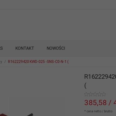
AS
KONTAKT
NOWOŚCI
wy
R162229420 KWD-025 -SNS-C0-N-1 (
R16222942
(
385,
58
/ 
* cena netto / brutto