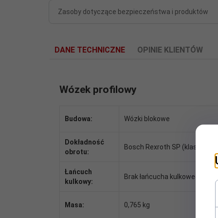
Zasoby dotyczące bezpieczeństwa i produktów
DANE TECHNICZNE
OPINIE KLIENTÓW
Wózek profilowy
Budowa:
Wózki blokowe
Dokładność
Bosch Rexroth SP (klasa supe
obrotu:
Łańcuch
Brak łańcucha kulkowego
kulkowy:
Masa:
0,765 kg