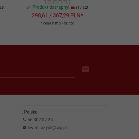
Produkt dostępny!
Produkt do
zt.
17 szt.
298,
61
/ 367,29
PLN*
532,
46
/ 
* cena netto / brutto
* cena n
,
Polska
56 307 02 24
swiat.lozysk@wp.pl