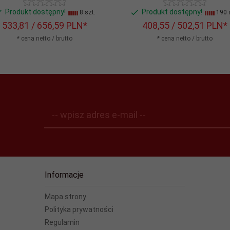
Produkt dostępny!
Produkt dostępny!
8 szt.
190 s
533,
81
/ 656,59
PLN*
408,
55
/ 502,51
PLN*
* cena netto / brutto
* cena netto / brutto
-- wpisz adres e-mail --
Informacje
Mapa strony
Polityka prywatności
Regulamin