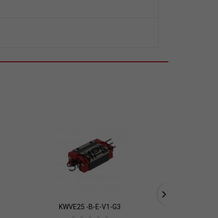
KWVE25 -B-E-V1-G3
KWVE45