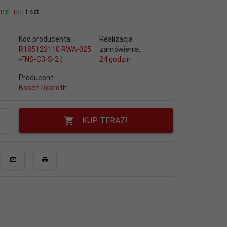
ny!
1 szt.
Kod producenta:
Realizacja
R185123110 RWA-025
zamówienia:
-FNS-C3-S-2 (
24 godzin
Producent:
Bosch Rexroth
KUP TERAZ!