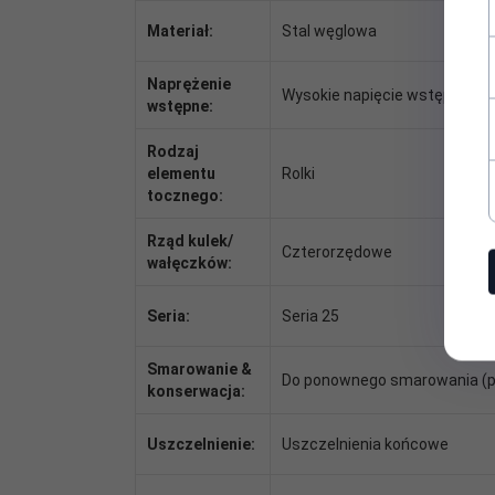
Materiał:
Stal węglowa
Naprężenie
Wysokie napięcie wstępne
wstępne:
Rodzaj
elementu
Rolki
tocznego:
Rząd kulek/
Czterorzędowe
wałęczków:
Seria:
Seria 25
Smarowanie &
Do ponownego smarowania (p
konserwacja:
Uszczelnienie:
Uszczelnienia końcowe