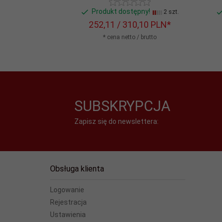
Produkt dostępny!
2 szt.
252,
11
/ 310,10
PLN*
* cena netto / brutto
SUBSKRYPCJA
Zapisz się do newslettera:
Obsługa klienta
Logowanie
Rejestracja
Ustawienia