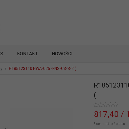
AS
KONTAKT
NOWOŚCI
wy
R185123110 RWA-025 -FNS-C3-S-2 (
R18512311
(
817,
40
/ 
* cena netto / brutto