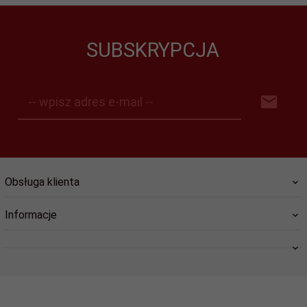
SUBSKRYPCJA
-- wpisz adres e-mail --
Obsługa klienta
Informacje
swiat.lozysk@wp.pl