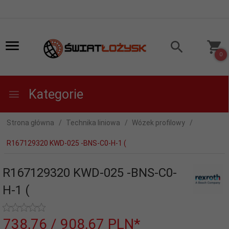
0
Kategorie
Strona główna
Technika liniowa
Wózek profilowy
R167129320 KWD-025 -BNS-C0-H-1 (
R167129320 KWD-025 -BNS-C0-
H-1 (
738,
76
/ 908,67
PLN*