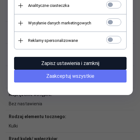
Analityczne ciasteczka
Dokładność obrotu:
Bosch Rexroth H (klasa bardzo dokładna)
Wysyłanie danych marketingowych
Łańcuch kulkowy:
Brak łańcucha kulkowego
Reklamy spersonalizowane
Masa:
1,326 kg
Zapisz ustawienia i zamknij
Materiał:
Zaakceptuj wszystkie
Stal węglowa
Naprężenie wstępne:
Bez nastawienia
Rodzaj elementu tocznego:
Kulki
Rząd kulek/ wałęczków: