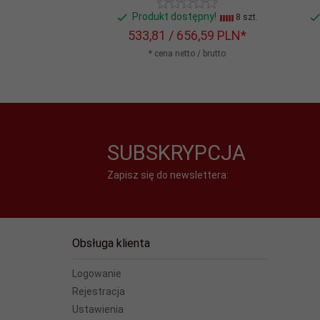
Produkt dostępny!
8 szt.
533,
81
/ 656,59
PLN*
* cena netto / brutto
SUBSKRYPCJA
Zapisz się do newslettera:
Obsługa klienta
Logowanie
Rejestracja
Ustawienia