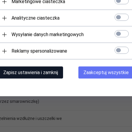
Marketingowe ciasteczka
Analityczne ciasteczka
Wysyłanie danych marketingowych
Reklamy spersonalizowane
Zapisz ustawienia i zamknij
Zaakceptuj wszystkie
rzez smarowniczkę)
elnienia wzdłużne i uszczelki we