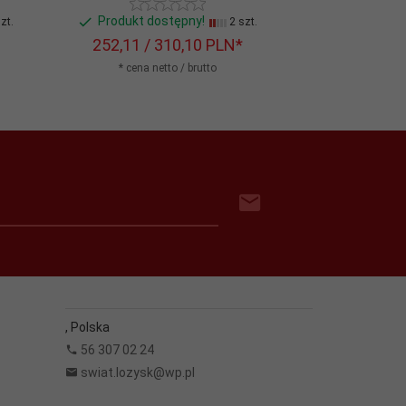
Produkt dostępny!
Produkt do
zt.
2 szt.
252,
11
/ 310,10
PLN*
408,
55
/ 
* cena netto / brutto
* cena n
,
Polska
56 307 02 24
swiat.lozysk@wp.pl