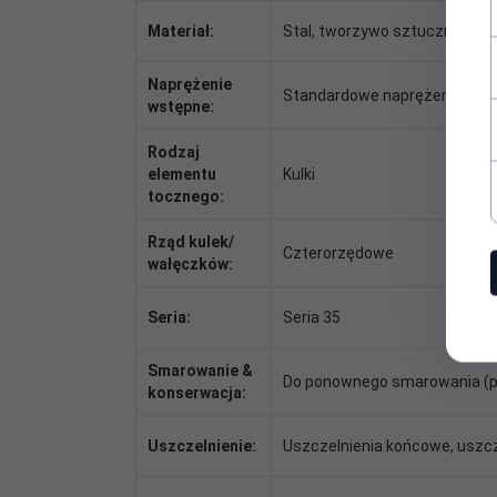
Materiał:
Stal, tworzywo sztuczne
Naprężenie
Standardowe naprężenie
wstępne:
Rodzaj
elementu
Kulki
tocznego:
Rząd kulek/
Czterorzędowe
wałęczków:
Seria:
Seria 35
Smarowanie &
Do ponownego smarowania (p
konserwacja:
Uszczelnienie:
Uszczelnienia końcowe, uszcz