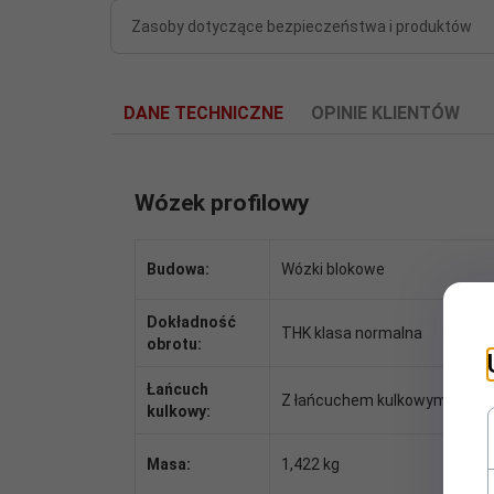
Zasoby dotyczące bezpieczeństwa i produktów
DANE TECHNICZNE
OPINIE KLIENTÓW
Wózek profilowy
Budowa:
Wózki blokowe
Dokładność
THK klasa normalna
obrotu:
Łańcuch
Z łańcuchem kulkowym
kulkowy:
Masa:
1,422 kg