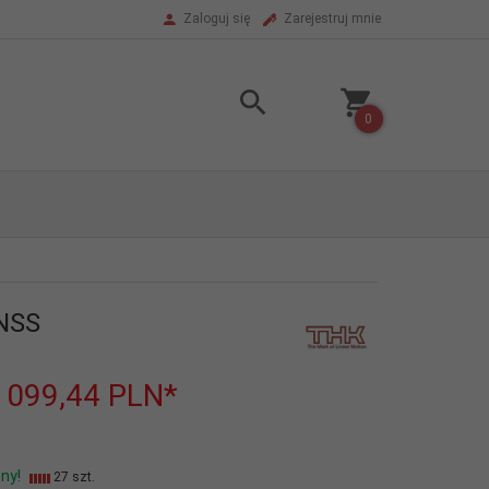
Zaloguj się
Zarejestruj mnie
0
NSS
1099,44
PLN*
ny!
27 szt.