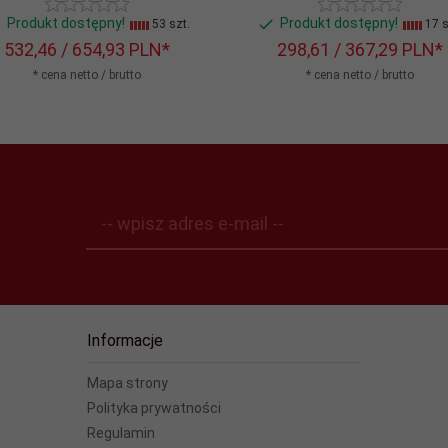
Produkt dostępny!
Produkt dostępny!
53 szt.
17 s
532,
46
/ 654,93
PLN*
298,
61
/ 367,29
PLN*
* cena netto / brutto
* cena netto / brutto
-- wpisz adres e-mail --
Informacje
Mapa strony
Polityka prywatności
Regulamin