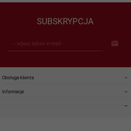
SUBSKRYPCJA
-- wpisz adres e-mail --
Obsługa klienta
Informacje
swiat.lozysk@wp.pl