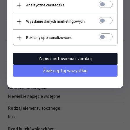
Analityczne ciasteczka
Dokładność obrotu:
Bosch Rexroth klasa normalna
Wysyłanie danych marketingowych
Łańcuch kulkowy:
Brak łańcucha kulkowego
Reklamy spersonalizowane
Masa:
1,34 kg
Zapisz ustawienia i zamknij
Materiał:
Zaakceptuj wszystkie
Stal węglowa
Naprężenie wstępne:
Niewielkie napięcie wstępne
Rodzaj elementu tocznego:
Kulki
Rząd kulek/ wałęczków: