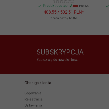
Produkt dostępny!
190 szt.
408,
55
/ 502,51
PLN*
* cena netto / brutto
SUBSKRYPCJA
Zapisz się do newslettera:
Obsługa klienta
Logowanie
Rejestracja
Ustawienia