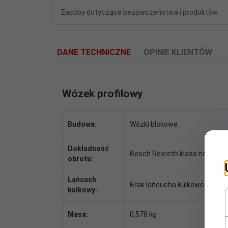
Zasoby dotyczące bezpieczeństwa i produktów
DANE TECHNICZNE
OPINIE KLIENTÓW
Wózek profilowy
Budowa:
Wózki blokowe
Dokładność
Bosch Rexroth klasa normaln
obrotu:
Łańcuch
Brak łańcucha kulkowego
kulkowy:
Masa:
0,578 kg