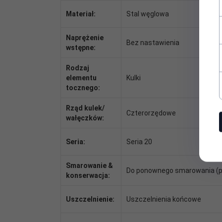
Materiał:
Stal węglowa
Naprężenie
Bez nastawienia
wstępne:
Rodzaj
elementu
Kulki
tocznego:
Rząd kulek/
Czterorzędowe
wałęczków:
Seria:
Seria 20
Smarowanie &
Do ponownego smarowania (p
konserwacja:
Uszczelnienie:
Uszczelnienia końcowe