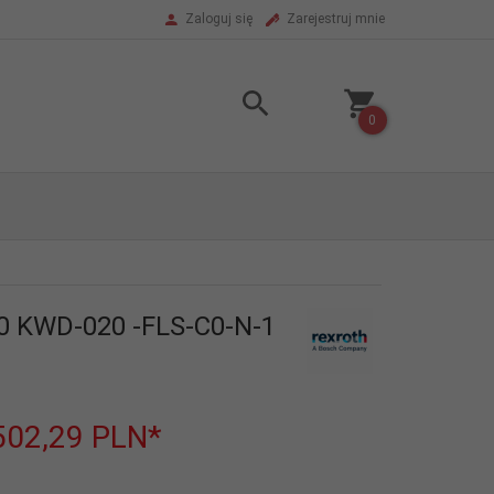
Zaloguj się
Zarejestruj mnie
0
0 KWD-020 -FLS-C0-N-1
502,29
PLN*