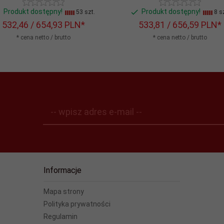
Produkt dostępny!
Produkt dostępny!
53 szt.
8 sz
532,
46
/ 654,93
PLN*
533,
81
/ 656,59
PLN*
* cena netto / brutto
* cena netto / brutto
-- wpisz adres e-mail --
Informacje
Mapa strony
Polityka prywatności
Regulamin