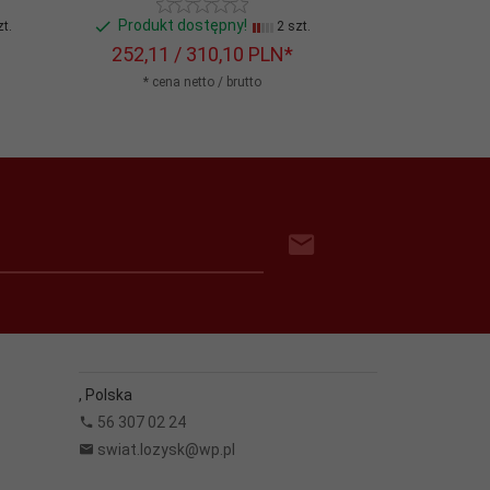
Produkt dostępny!
Produkt do
t.
2 szt.
252,
11
/ 310,10
PLN*
298,
61
/ 
* cena netto / brutto
* cena n
,
Polska
56 307 02 24
swiat.lozysk@wp.pl