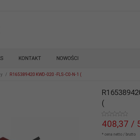
AS
KONTAKT
NOWOŚCI
wy
R165389420 KWD-020 -FLS-C0-N-1 (
R16538942
(
408,
37
/ 
* cena netto / brutto