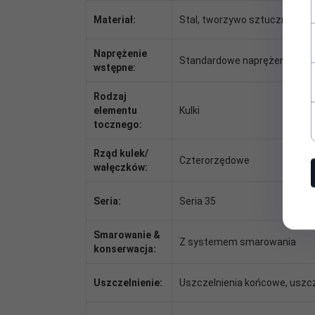
Materiał:
Stal, tworzywo sztuczne
Naprężenie
Standardowe naprężenie
wstępne:
Rodzaj
elementu
Kulki
tocznego:
Rząd kulek/
Czterorzędowe
wałęczków:
Seria:
Seria 35
Smarowanie &
Z systemem smarowania
konserwacja:
Uszczelnienie:
Uszczelnienia końcowe, uszcz