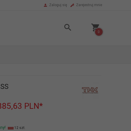
Zaloguj się
Zarejestruj mnie
0
ZSS
885,63
PLN*
ny!
12 szt.