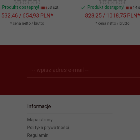
Produkt dostępny!
Produkt dostępny!
53 szt.
14 s
532,
46
/ 654,93
PLN*
828,
25
/ 1018,75
PLN*
* cena netto / brutto
* cena netto / brutto
-- wpisz adres e-mail --
Informacje
Mapa strony
Polityka prywatności
Regulamin