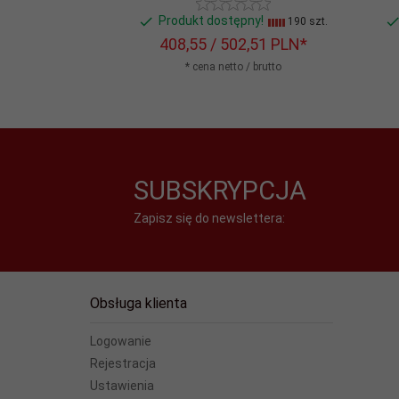
Produkt dostępny!
190 szt.
408,
55
/ 502,51
PLN*
* cena netto / brutto
SUBSKRYPCJA
Zapisz się do newslettera:
Obsługa klienta
Logowanie
Rejestracja
Ustawienia