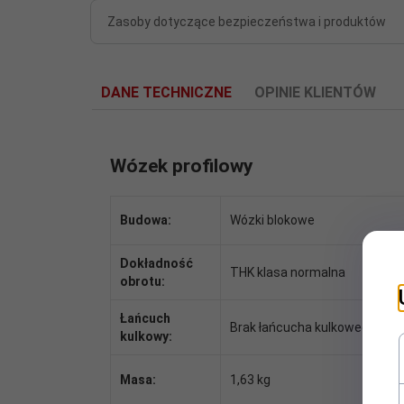
Zasoby dotyczące bezpieczeństwa i produktów
DANE TECHNICZNE
OPINIE KLIENTÓW
Wózek profilowy
Budowa:
Wózki blokowe
Dokładność
THK klasa normalna
obrotu:
Łańcuch
Brak łańcucha kulkowego
kulkowy:
Masa:
1,63 kg