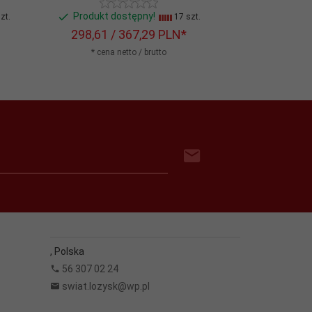
Produkt dostępny!
Produkt d
zt.
17 szt.
298,
61
/ 367,29
PLN*
533,
81
/ 
* cena netto / brutto
* cena n
,
Polska
56 307 02 24
swiat.lozysk@wp.pl