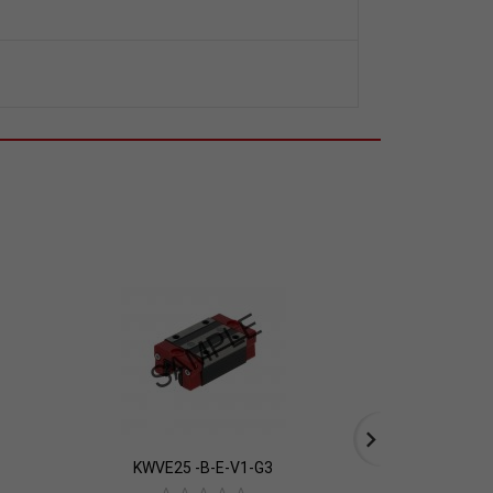
KWVE25 -B-E-V1-G3
KWSE3