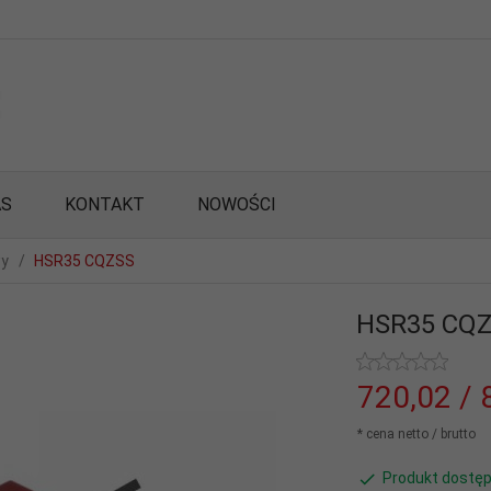
AS
KONTAKT
NOWOŚCI
wy
HSR35 CQZSS
HSR35 CQ
720,
02
/ 
* cena netto / brutto
Produkt dostęp