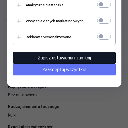
Analityczne ciasteczka
Dokładność obrotu:
Bosch Rexroth H (klasa bardzo dokładna)
Wysyłanie danych marketingowych
Łańcuch kulkowy:
Brak łańcucha kulkowego
Reklamy spersonalizowane
Masa:
0,3 kg
Zapisz ustawienia i zamknij
Materiał:
Zaakceptuj wszystkie
Aluminium
Naprężenie wstępne:
Bez nastawienia
Rodzaj elementu tocznego:
Kulki
Rząd kulek/ wałęczków: