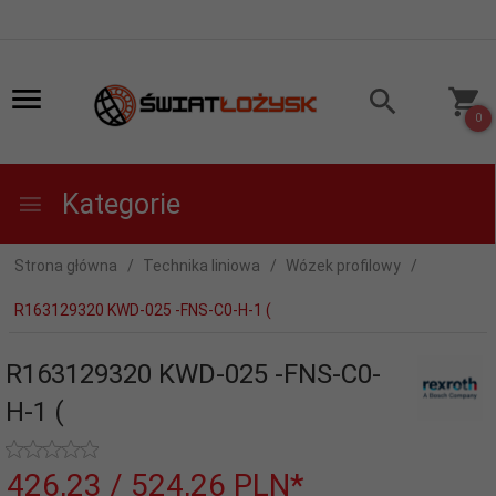
0
Kategorie
Strona główna
Technika liniowa
Wózek profilowy
R163129320 KWD-025 -FNS-C0-H-1 (
R163129320 KWD-025 -FNS-C0-
H-1 (
426,
23
/ 524,26
PLN*