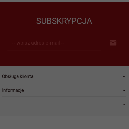
SUBSKRYPCJA
-- wpisz adres e-mail --
Obsługa klienta
Informacje
swiat.lozysk@wp.pl