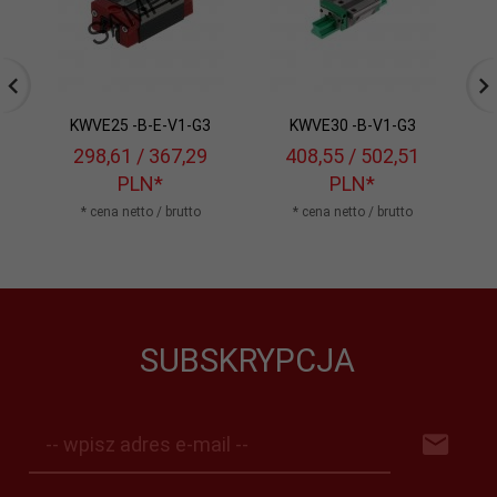
KWVE25 -B-E-V1-G3
KWVE30 -B-V1-G3
298,
61
/ 367,29
408,
55
/ 502,51
PLN*
PLN*
* cena netto / brutto
* cena netto / brutto
SUBSKRYPCJA
-- wpisz adres e-mail --