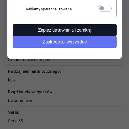
Reklamy spersonalizowane
Masa:
0,568 kg
Zapisz ustawienia i zamknij
Materiał:
Stal, tworzywo sztuczne
Zaakceptuj wszystkie
Naprężenie wstępne:
Standardowe naprężenie
Rodzaj elementu tocznego:
Kulki
Rząd kulek/ wałęczków:
Dwurzędowe
Seria:
Seria 55