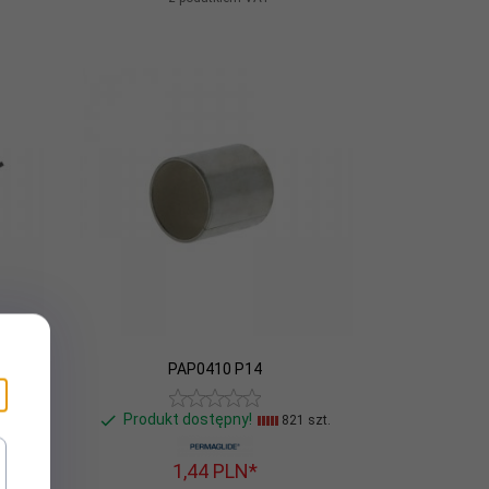
PAP0410 P14
Produkt dostępny!
szt.
821 szt.
1,
44
PLN*