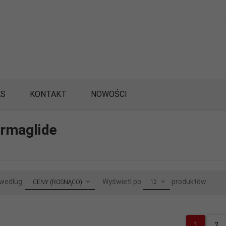
AS
KONTAKT
NOWOŚCI
rmaglide
sort
pop
 według:
Wyświetl po
produktów
CENY (ROSNĄCO)
12
1
2