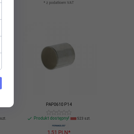
* z podatkiem VAT
PAP0610 P14
Produkt dostępny!
szt.
523 szt.
1,
51
PLN*