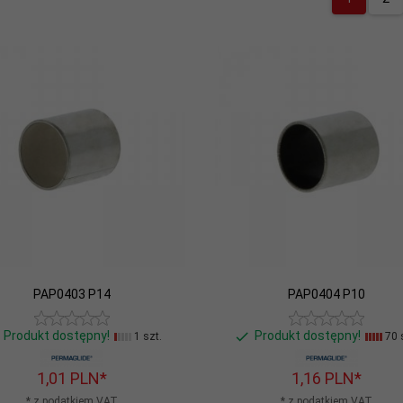
PAP0403 P14
PAP0404 P10
Produkt dostępny!
Produkt dostępny!
1 szt.
70 
1,
01
PLN*
1,
16
PLN*
* z podatkiem VAT
* z podatkiem VAT