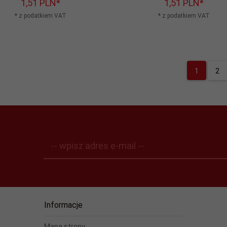
1,
51
PLN*
1,
51
PLN*
* z podatkiem VAT
* z podatkiem VAT
1
2
-- wpisz adres e-mail --
Informacje
Mapa strony