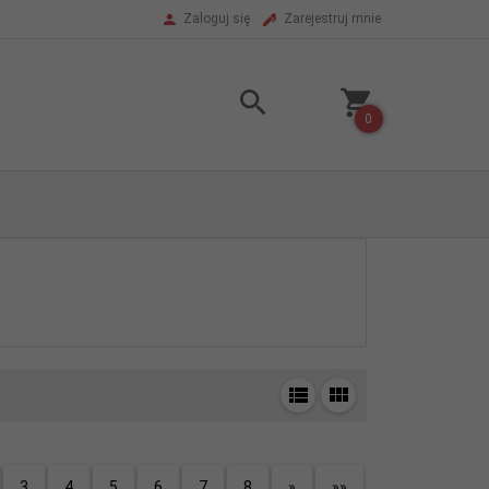
Zaloguj się
Zarejestruj mnie
0
3
4
5
6
7
8
»
»»