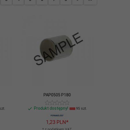
PAP0505 P180
Produkt dostępny!
szt.
95 szt.
1,
23
PLN*
* z podatkiem VAT