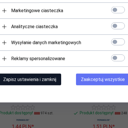
* z podatkiem VAT
* z podatkiem VAT
Marketingowe ciasteczka
Analityczne ciasteczka
Wysyłanie danych marketingowych
Reklamy spersonalizowane
Zapisz ustawienia i zamknij
Zaakceptuj wszystkie
PAP0808 P10
PAP0304 P14
Produkt dostępny!
Produkt dostępny!
974 szt.
248 
1,
44
PLN*
1,
51
PLN*