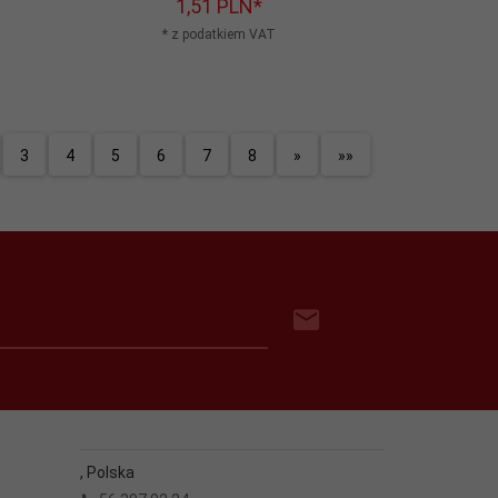
1,
51
PLN*
* z podatkiem VAT
3
4
5
6
7
8
»
»»
,
Polska